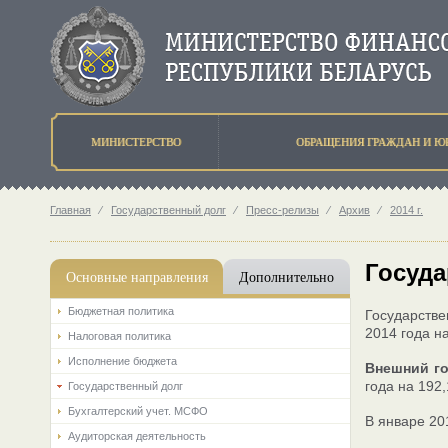
МИНИСТЕРСТВО
ОБРАЩЕНИЯ ГРАЖДАН И Ю
Главная
⁄
Государственный долг
⁄
Пресс-релизы
⁄
Архив
⁄
2014 г.
Госуда
Основные направления
Дополнительно
Бюджетная политика
Государстве
2014 года на
Налоговая политика
Исполнение бюджета
Внешний г
года на 192
Государственный долг
Бухгалтерский учет. МСФО
В январе 20
Аудиторская деятельность