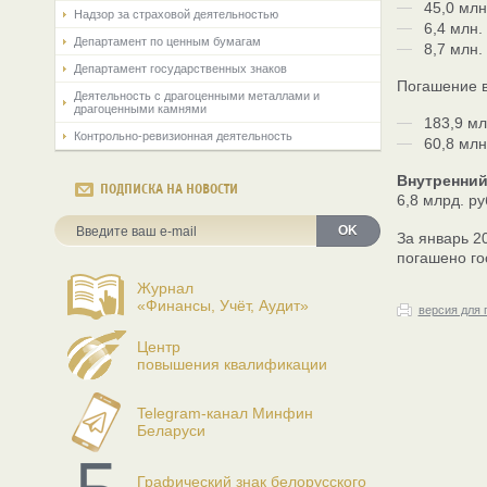
45,0 млн
Надзор за страховой деятельностью
6,4 млн.
Департамент по ценным бумагам
8,7 млн
Департамент государственных знаков
Погашение в
Деятельность с драгоценными металлами и
драгоценными камнями
183,9 мл
Контрольно-ревизионная деятельность
60,8 млн
Внутренний
ПОДПИСКА НА НОВОСТИ
6,8 млрд. ру
OK
За январь 2
погашено го
Журнал
«Финансы, Учёт, Аудит»
версия для 
Центр
повышения квалификации
Telegram-канал Минфин
Беларуси
Графический знак белорусского