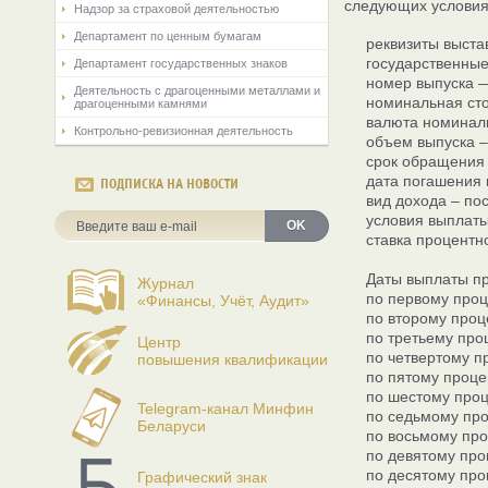
следующих услови
Надзор за страховой деятельностью
Департамент по ценным бумагам
реквизиты выста
государственные
Департамент государственных знаков
номер выпуска —
Деятельность с драгоценными металлами и
номинальная сто
драгоценными камнями
валюта номинал
Контрольно-ревизионная деятельность
объем выпуска –
срок обращения 
дата погашения 
ПОДПИСКА НА НОВОСТИ
вид дохода – по
условия выплаты
OK
ставка процентно
Даты выплаты пр
Журнал
по первому проц
«Финансы, Учёт, Аудит»
по второму проце
по третьему проц
Центр
по четвертому п
повышения квалификации
по пятому проце
по шестому проц
Telegram-канал Минфин
по седьмому про
Беларуси
по восьмому про
по девятому про
по десятому проц
Графический знак