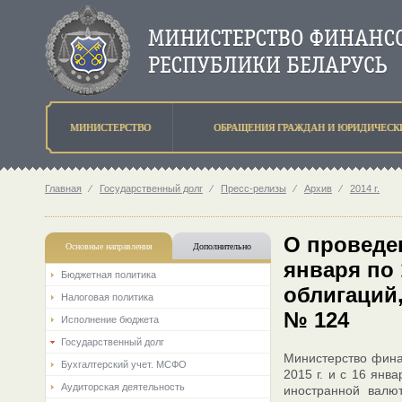
МИНИСТЕРСТВО
ОБРАЩЕНИЯ ГРАЖДАН И ЮРИДИЧЕСК
Главная
⁄
Государственный долг
⁄
Пресс-релизы
⁄
Архив
⁄
2014 г.
O проведени
Основные направления
Дополнительно
января по 
Бюджетная политика
облигаций
Налоговая политика
№ 124
Исполнение бюджета
Государственный долг
Министерство финан
Бухгалтерский учет. МСФО
2015 г. и с 16 янв
Аудиторская деятельность
иностранной валю