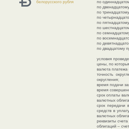
белорусского рубля
по одиннадцатом
по двенадцатому
по тринадцатому
по четырнадцато
по пятнадцатому
по шестнадцатом
по семнадцатому
по восемнадцато
по девятнадцато
по двадцатому п
условия провед
цены, по которы
валюта платежа
точность округ
округления;
время подачи зая
время совершени
срок оплаты вал
валютных облига
срок передачи 
средств в упла
валютных облига
реквизиты счета
облигаций – сч