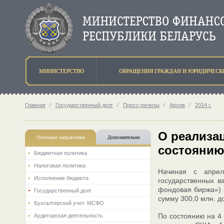
МИНИСТЕРСТВО
ОБРАЩЕНИЯ ГРАЖДАН И ЮРИДИЧЕСК
Главная
⁄
Государственный долг
⁄
Пресс-релизы
⁄
Архив
⁄
2014 г.
О реализац
Основные направления
Дополнительно
состоянию 
Бюджетная политика
Налоговая политика
Начиная с апрел
Исполнение бюджета
государственных в
фондовая биржа») 
Государственный долг
сумму 300,0 млн. д
Бухгалтерский учет. МСФО
По состоянию на 4 
Аудиторская деятельность