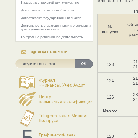
млн. долл. США и 1,
Надзор за страховой деятельностью
Департамент по ценным бумагам
Р
Департамент государственных знаков
Объя
Деятельность с драгоценными металлами и
№
п
драгоценными камнями
выпуска
раз
Контрольно-ревизионная деятельность
ПОДПИСКА НА НОВОСТИ
21
OK
123
21
21
Журнал
124
21
«Финансы, Учёт, Аудит»
28
Центр
126
24
повышения квалификации
Итого:
Telegram-канал Минфин
Беларуси
3
Графический знак
128