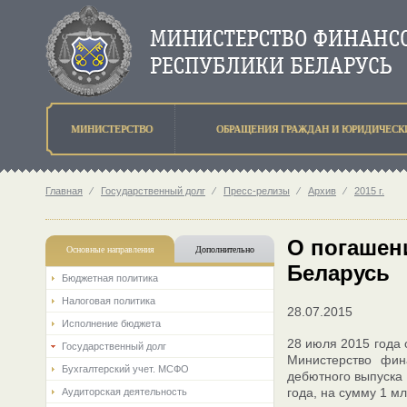
МИНИСТЕРСТВО
ОБРАЩЕНИЯ ГРАЖДАН И ЮРИДИЧЕСК
Главная
⁄
Государственный долг
⁄
Пресс-релизы
⁄
Архив
⁄
2015 г.
О погашен
Основные направления
Дополнительно
Беларусь
Бюджетная политика
Налоговая политика
28.07.2015
Исполнение бюджета
28 июля 2015 года 
Государственный долг
Министерство фин
Бухгалтерский учет. МСФО
дебютного выпуска
года, на сумму 1 м
Аудиторская деятельность