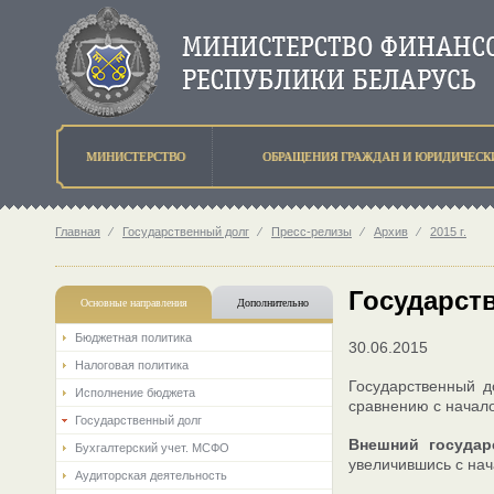
МИНИСТЕРСТВО
ОБРАЩЕНИЯ ГРАЖДАН И ЮРИДИЧЕСК
Главная
⁄
Государственный долг
⁄
Пресс-релизы
⁄
Архив
⁄
2015 г.
Государств
Основные направления
Дополнительно
Бюджетная политика
30.06.2015
Налоговая политика
Государственный д
Исполнение бюджета
сравнению с начало
Государственный долг
Внешний государ
Бухгалтерский учет. МСФО
увеличившись с нач
Аудиторская деятельность