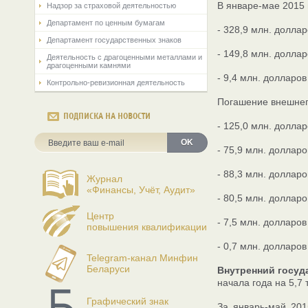
В январе-мае 2015
Надзор за страховой деятельностью
Департамент по ценным бумагам
- 328,9 млн. долла
Департамент государственных знаков
- 149,8 млн. долла
Деятельность с драгоценными металлами и
драгоценными камнями
- 9,4 млн. долларо
Контрольно-ревизионная деятельность
Погашение внешнего
ПОДПИСКА НА НОВОСТИ
- 125,0 млн. долла
OK
- 75,9 млн. доллар
- 88,3 млн. доллар
Журнал
«Финансы, Учёт, Аудит»
- 80,5 млн. доллар
Центр
- 7,5 млн. долларо
повышения квалификации
- 0,7 млн. долларо
Telegram-канал Минфин
Беларуси
Внутренний госуд
начала года на 5,7 
Графический знак
За январь-май 201