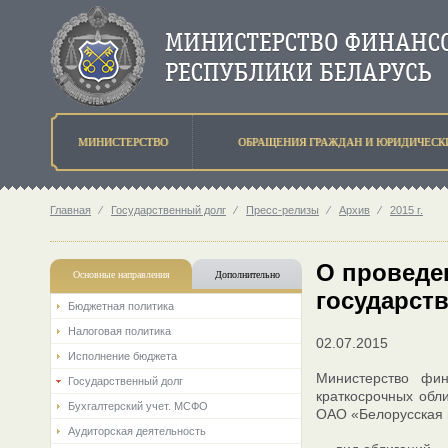
МИНИСТЕРСТВО
ОБРАЩЕНИЯ ГРАЖДАН И ЮРИДИЧЕСК
Главная
⁄
Государственный долг
⁄
Пресс-релизы
⁄
Архив
⁄
2015 г.
O проведен
Основные направления
Дополнительно
государст
Бюджетная политика
Налоговая политика
02.07.2015
Исполнение бюджета
Министерство фи
Государственный долг
краткосрочных обли
Бухгалтерский учет. МСФО
ОАО «Белорусская 
Аудиторская деятельность