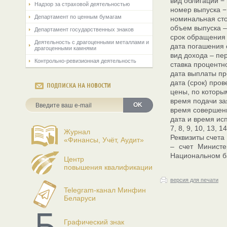
вид облигаций −
Надзор за страховой деятельностью
номер выпуска −
Департамент по ценным бумагам
номинальная сто
объем выпуска –
Департамент государственных знаков
срок обращения 
Деятельность с драгоценными металлами и
дата погашения о
драгоценными камнями
вид дохода – пе
Контрольно-ревизионная деятельность
ставка процентн
дата выплаты про
дата (срок) про
ПОДПИСКА НА НОВОСТИ
цены, по которы
время подачи зая
OK
время совершени
дата и время ис
7, 8, 9, 10, 13, 1
Журнал
Реквизиты счета
«Финансы, Учёт, Аудит»
– счет Минист
Национальном ба
Центр
повышения квалификации
версия для печати
Telegram-канал Минфин
Беларуси
Графический знак