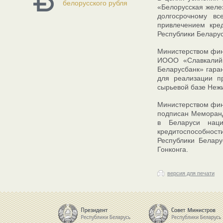
белорусского рубля
«Белорусская желе
долгосрочному вс
привлечением кре
Республики Беларус
Министерством фин
ИООО «Славкалий
Беларусбанк» гара
для реализации пр
сырьевой базе Нежи
Министерством фин
подписан Меморанд
в Беларуси наци
кредитоспособност
Республики Белару
Гонконга.
версия для печати