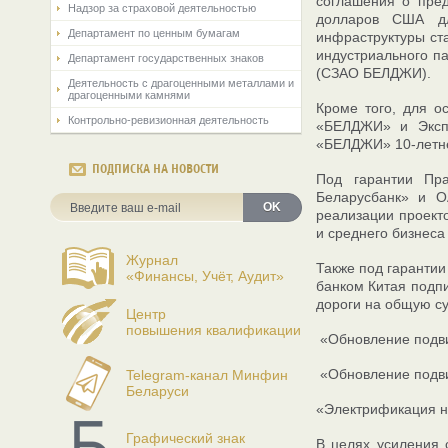
соглашения о пред
Надзор за страховой деятельностью
долларов США дл
Департамент по ценным бумагам
инфраструктуры ст
индустриального па
Департамент государственных знаков
(СЗАО БЕЛДЖИ).
Деятельность с драгоценными металлами и
драгоценными камнями
Кроме того, для о
Контрольно-ревизионная деятельность
«БЕЛДЖИ» и Экспо
«БЕЛДЖИ» 10-летне
ПОДПИСКА НА НОВОСТИ
Под гарантии Пр
Беларусбанк» и О
OK
реализации проекто
и среднего бизнеса
Журнал
Также под гарантии
«Финансы, Учёт, Аудит»
банком Китая подпи
дороги на общую с
Центр
повышения квалификации
«Обновление подви
«Обновление подви
Telegram-канал Минфин
Беларуси
«Электрификация н
Графический знак
В целях усиления 