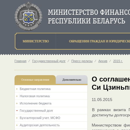
МИНИСТЕРСТВО
ОБРАЩЕНИЯ ГРАЖДАН И ЮРИДИЧЕСК
Главная
⁄
Государственный долг
⁄
Пресс-релизы
⁄
Архив
⁄
2015 г.
О соглаше
Основные направления
Дополнительно
Си Цзиньп
Бюджетная политика
Налоговая политика
11.05.2015
Исполнение бюджета
В рамках визита 
Государственный долг
достигнуты долгос
Бухгалтерский учет. МСФО
Министерством фин
Аудиторская деятельность