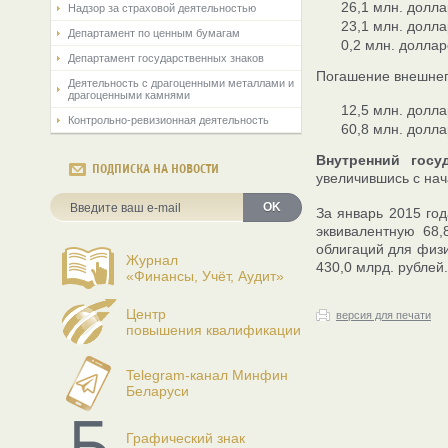
26,1 млн. долл
Надзор за страховой деятельностью
23,1 млн. долл
Департамент по ценным бумагам
0,2 млн. долла
Департамент государственных знаков
Погашение внешнего
Деятельность с драгоценными металлами и
драгоценными камнями
12,5 млн. долл
Контрольно-ревизионная деятельность
60,8 млн. долл
Внутренний госу
ПОДПИСКА НА НОВОСТИ
увеличившись с нача
OK
За январь 2015 го
эквивалентную 68,
облигаций для физи
Журнал
430,0 млрд. рублей.
«Финансы, Учёт, Аудит»
Центр
версия для печати
повышения квалификации
Telegram-канал Минфин
Беларуси
Графический знак