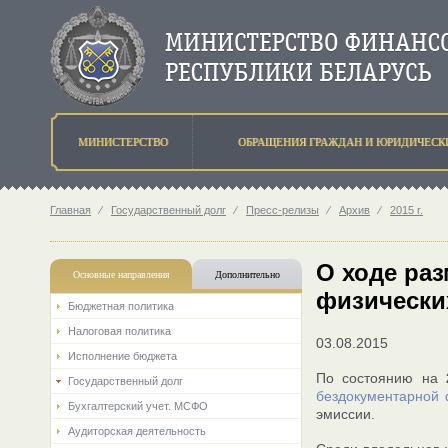
МИНИСТЕРСТВО
ОБРАЩЕНИЯ ГРАЖДАН И ЮРИДИЧЕСК
Главная
⁄
Государственный долг
⁄
Пресс-релизы
⁄
Архив
⁄
2015 г.
О ходе ра
Основные направления
Дополнительно
физически
Бюджетная политика
Налоговая политика
03.08.2015
Исполнение бюджета
По состоянию на
Государственный долг
бездокументарной
Бухгалтерский учет. МСФО
эмиссии.
Аудиторская деятельность