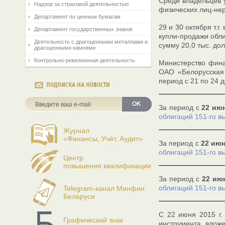
Среди владельцев 
Надзор за страховой деятельностью
физических лиц-нер
Департамент по ценным бумагам
29 и 30 октября т.
Департамент государственных знаков
купли-продажи обл
Деятельность с драгоценными металлами и
сумму 20,0 тыс. до
драгоценными камнями
Контрольно-ревизионная деятельность
Министерство фина
ОАО «Белорусская 
период с 21 по 24 д
ПОДПИСКА НА НОВОСТИ
OK
За период с
22 июн
облигаций 151-го в
Журнал
«Финансы, Учёт, Аудит»
За период с
22 июн
облигаций 151-го в
Центр
повышения квалификации
За период с
22 июн
облигаций 151-го в
Telegram-канал Минфин
Беларуси
С 22 июня 2015 г.
Графический знак
инструмента влож