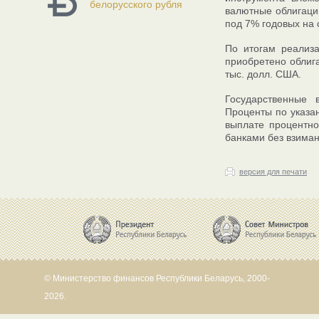
белорусского рубля
валютные облигаци
под 7% годовых на с
По итогам реализ
приобретено облиг
тыс. долл. США.
Государственные
Проценты по указа
выплате процентно
банками без взиман
версия для печати
© Министерство финансов Республики Беларусь, 2000-
2026.