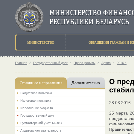
МИНИСТЕРСТВО
ОБРАЩЕНИЯ ГРАЖДАН И Ю
Главная
⁄
Государственный долг
⁄
Пресс-релизы
⁄
Архив
⁄
2016 г.
О пред
Основные направления
Дополнительно
стабил
Бюджетная политика
Налоговая политика
28.03.2016
Исполнение бюджета
25 марта 20
Государственный долг
предоставле
Бухгалтерский учет. МСФО
финансовых
Правительст
Аудиторская деятельность