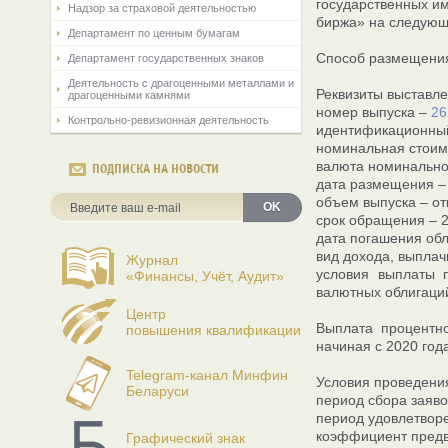
государственных им
Надзор за страховой деятельностью
биржа» на следующ
Департамент по ценным бумагам
Способ размещения:
Департамент государственных знаков
Деятельность с драгоценными металлами и
Реквизиты выставле
драгоценными камнями
номер выпуска –
26
Контрольно-ревизионная деятельность
идентификационный
номинальная стоимо
валюта номинальной
ПОДПИСКА НА НОВОСТИ
дата размещения – 
объем выпуска – о
OK
срок обращения – 2
дата погашения обл
вид дохода, выплач
Журнал
условия выплаты п
«Финансы, Учёт, Аудит»
валютных облигаций
Центр
Выплата процентно
повышения квалификации
начиная с 2020 год
Telegram-канал Минфин
Условия проведени
Беларуси
период сбора заявок
период удовлетворе
коэффициент предв
Графический знак