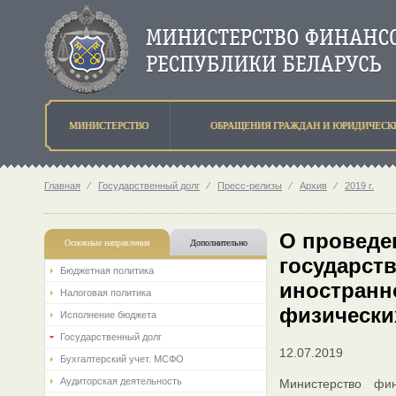
МИНИСТЕРСТВО
ОБРАЩЕНИЯ ГРАЖДАН И ЮРИДИЧЕСК
Главная
⁄
Государственный долг
⁄
Пресс-релизы
⁄
Архив
⁄
2019 г.
О проведен
Основные направления
Дополнительно
государст
Бюджетная политика
иностранн
Налоговая политика
физически
Исполнение бюджета
Государственный долг
12.07.2019
Бухгалтерский учет. МСФО
Аудиторская деятельность
Министерство фи