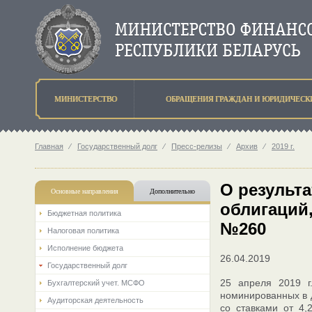
МИНИСТЕРСТВО
ОБРАЩЕНИЯ ГРАЖДАН И ЮРИДИЧЕСК
Главная
⁄
Государственный долг
⁄
Пресс-релизы
⁄
Архив
⁄
2019 г.
О результ
Основные направления
Дополнительно
облигаций
Бюджетная политика
№260
Налоговая политика
Исполнение бюджета
26.04.2019
Государственный долг
25 апреля 2019 г
Бухгалтерский учет. МСФО
номинированных в 
Аудиторская деятельность
со ставками от 4