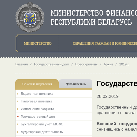
МИНИСТЕРСТВО
ОБРАЩЕНИЯ ГРАЖДАН И ЮРИДИЧЕСК
Главная
⁄
Государственный долг
⁄
Пресс-релизы
⁄
Архив
⁄
2019 г.
Государств
Основные направления
Дополнительно
Бюджетная политика
28.02.2019
Налоговая политика
Государственный д
Исполнение бюджета
сравнению с начало
Государственный долг
Внешний государ
Бухгалтерский учет. МСФО
снизившись с начал
Аудиторская деятельность