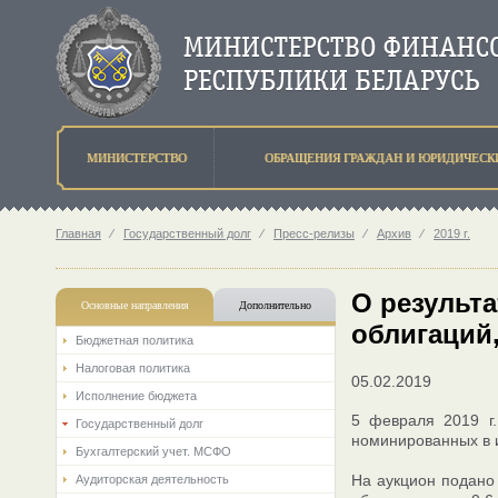
МИНИСТЕРСТВО
ОБРАЩЕНИЯ ГРАЖДАН И ЮРИДИЧЕСК
Главная
⁄
Государственный долг
⁄
Пресс-релизы
⁄
Архив
⁄
2019 г.
О результ
Основные направления
Дополнительно
облигаций
Бюджетная политика
Налоговая политика
05.02.2019
Исполнение бюджета
5 февраля 2019 г
Государственный долг
номинированных в 
Бухгалтерский учет. МСФО
На аукцион подано
Аудиторская деятельность