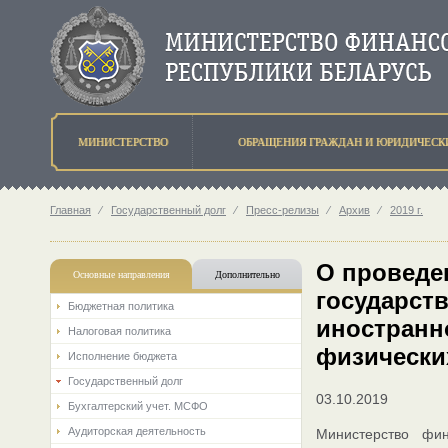
МИНИСТЕРСТВО
ОБРАЩЕНИЯ ГРАЖДАН И ЮРИДИЧЕСК
Главная
⁄
Государственный долг
⁄
Пресс-релизы
⁄
Архив
⁄
2019 г.
О проведен
Основные направления
Дополнительно
государст
Бюджетная политика
иностранн
Налоговая политика
физически
Исполнение бюджета
Государственный долг
03.10.2019
Бухгалтерский учет. МСФО
Аудиторская деятельность
Министерство фи