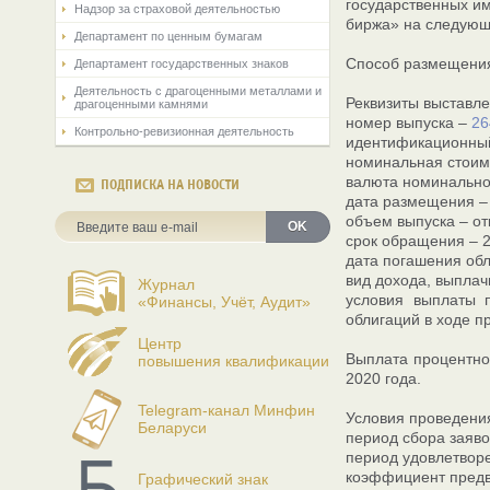
государственных им
Надзор за страховой деятельностью
биржа» на следующ
Департамент по ценным бумагам
Способ размещения:
Департамент государственных знаков
Деятельность с драгоценными металлами и
Реквизиты выставле
драгоценными камнями
номер выпуска –
26
Контрольно-ревизионная деятельность
идентификационный
номинальная стоим
валюта номинально
ПОДПИСКА НА НОВОСТИ
дата размещения – 1
объем выпуска – о
OK
срок обращения – 2
дата погашения обли
вид дохода, выплач
Журнал
условия выплаты п
«Финансы, Учёт, Аудит»
облигаций в ходе п
Центр
Выплата процентног
повышения квалификации
2020 года.
Telegram-канал Минфин
Условия проведени
Беларуси
период сбора заявок
период удовлетворе
коэффициент предв
Графический знак