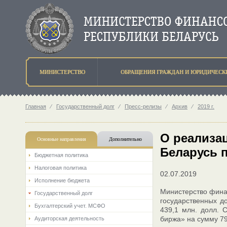
МИНИСТЕРСТВО
ОБРАЩЕНИЯ ГРАЖДАН И ЮРИДИЧЕСК
Главная
⁄
Государственный долг
⁄
Пресс-релизы
⁄
Архив
⁄
2019 г.
О реализа
Основные направления
Дополнительно
Беларусь п
Бюджетная политика
Налоговая политика
02.07.2019
Исполнение бюджета
Министерство финан
Государственный долг
государственных д
Бухгалтерский учет. МСФО
439,1 млн. долл. 
биржа» на сумму 79
Аудиторская деятельность