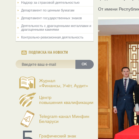
Надзор за страховой деятельностью
От имени Республи
Департамент по ценным бумагам
Департамент государственных знаков
Деятельность с драгоценными металлами и
драгоценными камнями
Контрольно-ревизионная деятельность
ПОДПИСКА НА НОВОСТИ
OK
Журнал
«Финансы, Учёт, Аудит»
Центр
повышения квалификации
Telegram-канал Минфин
Беларуси
Графический знак