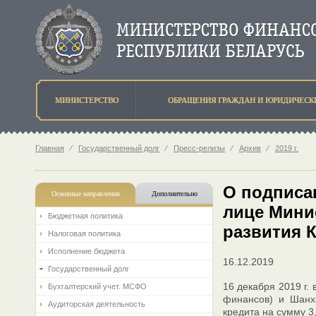
МИНИСТЕРСТВО
ОБРАЩЕНИЯ ГРАЖДАН И ЮРИДИЧЕСК
Главная
⁄
Государственный долг
⁄
Пресс-релизы
⁄
Архив
⁄
2019 г.
О подписа
Основные направления
Дополнительно
лице Мини
Бюджетная политика
развития 
Налоговая политика
Исполнение бюджета
16.12.2019
Государственный долг
16 декабря 2019 г.
Бухгалтерский учет. МСФО
финансов) и Шанх
Аудиторская деятельность
кредита на сумму 3