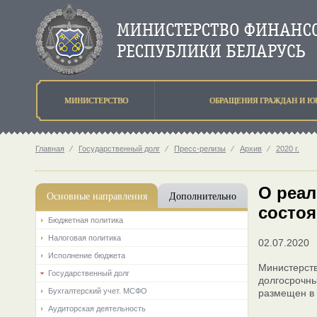
МИНИСТЕРСТВО
ОБРАЩЕНИЯ ГРАЖДАН И Ю
Главная
⁄
Государственный долг
⁄
Пресс-релизы
⁄
Архив
⁄
2020 г.
О реал
Основные направления
Дополнительно
состоя
Бюджетная политика
Налоговая политика
02.07.2020
Исполнение бюджета
Министерств
Государственный долг
долгосрочны
Бухгалтерский учет. МСФО
размещен в 
Аудиторская деятельность