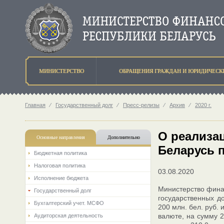
МИНИСТЕРСТВО
ОБРАЩЕНИЯ ГРАЖДАН И ЮРИДИЧЕСК
Главная
⁄
Государственный долг
⁄
Пресс-релизы
⁄
Архив
⁄
2020 г.
О реализа
Основные направления
Дополнительно
Беларусь п
Бюджетная политика
Налоговая политика
03.08.2020
Исполнение бюджета
Министерство финан
Государственный долг
государственных д
Бухгалтерский учет. МСФО
200 млн. бел. руб.
валюте, на сумму 
Аудиторская деятельность