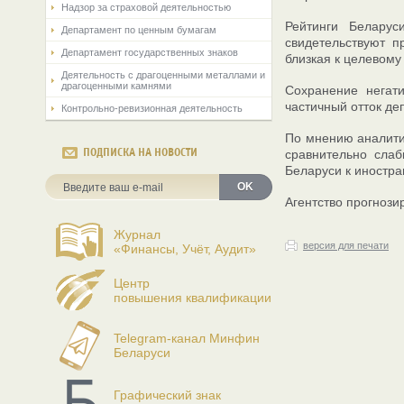
Надзор за страховой деятельностью
Рейтинги Беларус
Департамент по ценным бумагам
свидетельствуют п
Департамент государственных знаков
близкая к целевом
Деятельность с драгоценными металлами и
драгоценными камнями
Сохранение негати
частичный отток де
Контрольно-ревизионная деятельность
По мнению аналити
ПОДПИСКА НА НОВОСТИ
сравнительно слаб
Беларуси к иностр
OK
Агентство прогнози
Журнал
версия для печати
«Финансы, Учёт, Аудит»
Центр
повышения квалификации
Telegram-канал Минфин
Беларуси
Графический знак