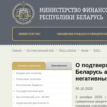
МИНИСТЕРСТВО
ОБРАЩЕНИЯ ГРАЖДАН И ЮРИДИЧЕСК
Главная
⁄
Государственный долг
⁄
Пресс-релизы
⁄
Архив
⁄
2020 г.
О подтвер
Основные направления
Дополнительно
Беларусь а
Бюджетная политика
негативны
Налоговая политика
Исполнение бюджета
05.10.2020
Государственный долг
2 октября 2020 г
Бухгалтерский учет. МСФО
суверенные кредитн
Аудиторская деятельность
сохранив «негативн