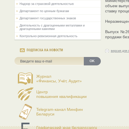
Министерств
Надзор за страховой деятельностью
объем выпус
ставку проц
Департамент по ценным бумагам
Департамент государственных знаков
Неразмещенн
Деятельность с драгоценными металлами и
драгоценными камнями
Выпуск №269
Контрольно-ревизионная деятельность
продажи без
ПОДПИСКА НА НОВОСТИ
версия для 
OK
Журнал
«Финансы, Учёт, Аудит»
Центр
повышения квалификации
Telegram-канал Минфин
Беларуси
Графический знак белорусского