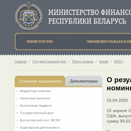
МИНИСТЕРСТВО
ОБРАЩЕНИЯ ГРАЖДАН И Ю
Главная
⁄
Государственный долг
⁄
Пресс-релизы
⁄
Архив
⁄
2020 г.
О резу
Основные направления
Дополнительно
номин
Бюджетная политика
Налоговая политика
15.04.2020
Исполнение бюджета
15 апреля 2
Государственный долг
США, выпус
Бухгалтерский учет. МСФО
сумму 99,63
Аудиторская деятельность