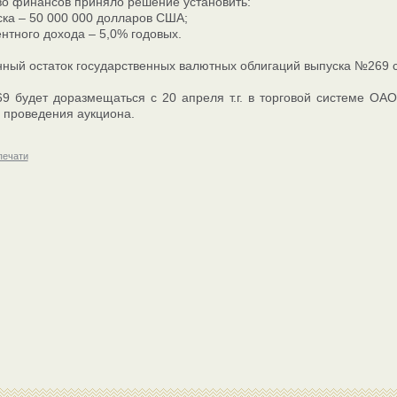
о финансов приняло решение установить:
ка – 50 000 000 долларов США;
ентного дохода – 5,0% годовых.
ый остаток государственных валютных облигаций выпуска №269 с
 будет доразмещаться с 20 апреля т.г. в торговой системе ОА
 проведения аукциона.
печати