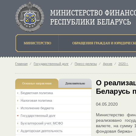
МИНИСТЕРСТВО
ОБРАЩЕНИЯ ГРАЖДАН И ЮРИДИЧЕСК
Главная
⁄
Государственный долг
⁄
Пресс-релизы
⁄
Архив
⁄
2020 г.
О реализа
Основные направления
Дополнительно
Беларусь п
Бюджетная политика
Налоговая политика
04.05.2020
Исполнение бюджета
Министерство фин
Государственный долг
реализовано госу
Бухгалтерский учет. МСФО
валюте, на сумму 
фондовая биржа»
Аудиторская деятельность