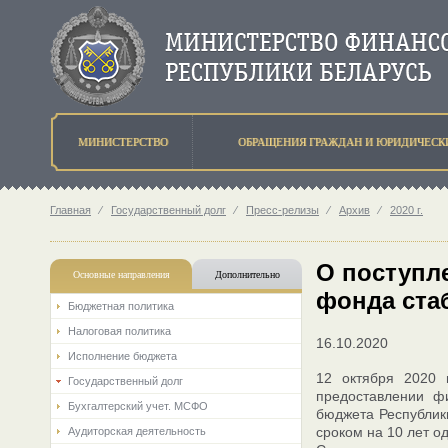
МИНИСТЕРСТВО
ОБРАЩЕНИЯ ГРАЖДАН И ЮРИДИЧЕСК
Главная
⁄
Государственный долг
⁄
Пресс-релизы
⁄
Архив
⁄
2020 г.
О поступл
Основные направления
Дополнительно
фонда ста
Бюджетная политика
Налоговая политика
16.10.2020
Исполнение бюджета
12 октября 2020 
Государственный долг
предоставлении фи
Бухгалтерский учет. МСФО
бюджета Республик
сроком на 10 лет о
Аудиторская деятельность