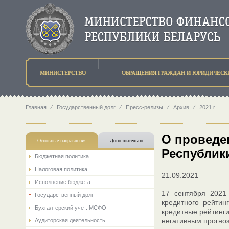
МИНИСТЕРСТВО
ОБРАЩЕНИЯ ГРАЖДАН И ЮРИДИЧЕСК
Главная
⁄
Государственный долг
⁄
Пресс-релизы
⁄
Архив
⁄
2021 г.
О проведе
Основные направления
Дополнительно
Республик
Бюджетная политика
Налоговая политика
21.09.2021
Исполнение бюджета
17 сентября 2021 
Государственный долг
кредитного рейтин
Бухгалтерский учет. МСФО
кредитные рейтинги
негативным прогно
Аудиторская деятельность