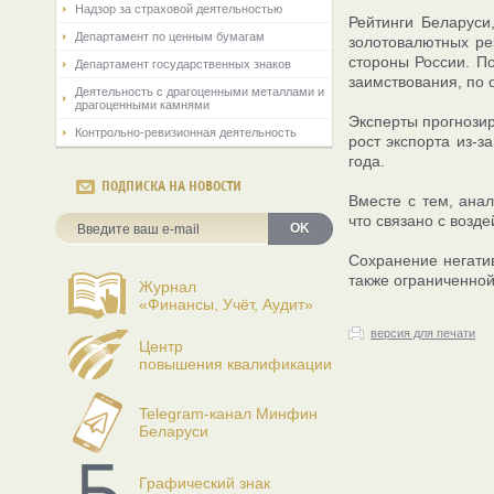
Надзор за страховой деятельностью
Рейтинги Беларуси
Департамент по ценным бумагам
золотовалютных ре
стороны России. П
Департамент государственных знаков
заимствования, по 
Деятельность с драгоценными металлами и
драгоценными камнями
Эксперты прогнозир
Контрольно-ревизионная деятельность
рост экспорта из-з
года.
ПОДПИСКА НА НОВОСТИ
Вместе с тем, ана
что связано с возд
OK
Сохранение негати
также ограниченной
Журнал
«Финансы, Учёт, Аудит»
версия для печати
Центр
повышения квалификации
Telegram-канал Минфин
Беларуси
Графический знак