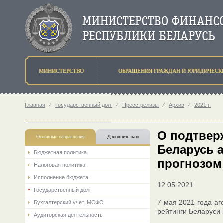
МИНИСТЕРСТВО
ОБРАЩЕНИЯ ГРАЖДАН И ЮРИДИЧЕСК
Главная
⁄
Государственный долг
⁄
Пресс-релизы
⁄
Архив
⁄
2021 г.
О подтвер
Основные направления
Дополнительно
Беларусь а
Бюджетная политика
прогнозом
Налоговая политика
Исполнение бюджета
12.05.2021
Государственный долг
7 мая 2021 года аг
Бухгалтерский учет. МСФО
рейтинги Беларуси 
Аудиторская деятельность