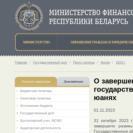
МИНИСТЕРСТВО
ОБРАЩЕНИЯ ГРАЖДАН И ЮРИДИЧЕСК
Главная
⁄
Государственный долг
⁄
Пресс-релизы
⁄
Архив
⁄
2023 г.
О заверше
Основные направления
Дополнительно
государст
Бюджетная политика
юанях
Налоговая политика
Исполнение бюджета
01.11.2023
Государственный долг
31 октября 2023 
Бухгалтерский учет. МСФО
завершило размещ
Аудиторская деятельность
Государственные об