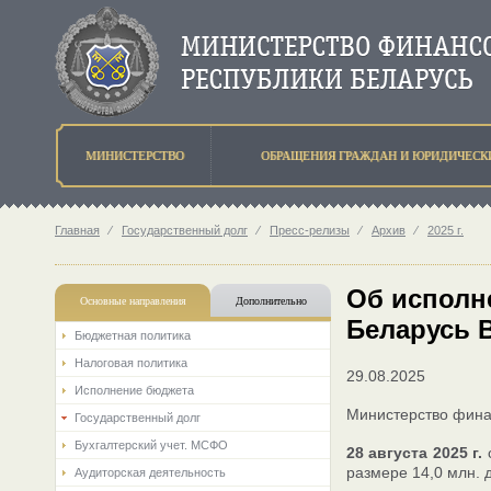
МИНИСТЕРСТВО
ОБРАЩЕНИЯ ГРАЖДАН И ЮРИДИЧЕСК
Главная
⁄
Государственный долг
⁄
Пресс-релизы
⁄
Архив
⁄
2025 г.
Об исполн
Основные направления
Дополнительно
Беларусь B
Бюджетная политика
Налоговая политика
29.08.2025
Исполнение бюджета
Министерство фина
Государственный долг
Бухгалтерский учет. МСФО
28 августа 2025 г.
с
размере 14,0 млн. 
Аудиторская деятельность