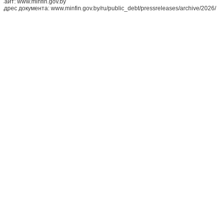
Сайт: www.minfin.gov.by
Адрес документа: www.minfin.gov.by/ru/public_debt/pressreleases/archive/2026/