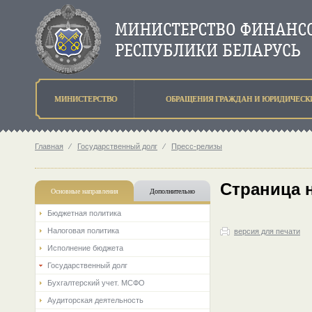
МИНИСТЕРСТВО
ОБРАЩЕНИЯ ГРАЖДАН И ЮРИДИЧЕСК
Главная
⁄
Государственный долг
⁄
Пресс-релизы
Страница 
Основные направления
Дополнительно
Бюджетная политика
Налоговая политика
версия для печати
Исполнение бюджета
Государственный долг
Бухгалтерский учет. МСФО
Аудиторская деятельность