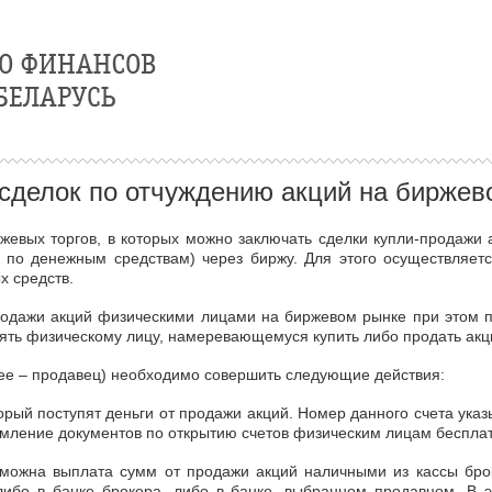
сделок по отчуждению акций на биржев
жевых торгов, в которых можно заключать сделки купли-продажи
и по денежным средствам) через биржу. Для этого осуществляет
х средств.
родажи акций физическими лицами на биржевом рынке при этом 
ять физическому лицу, намеревающемуся купить либо продать акц
ее – продавец) необходимо совершить следующие действия:
торый поступят деньги от продажи акций. Номер данного счета ука
мление документов по открытию счетов физическим лицам бесплат
озможна выплата сумм от продажи акций наличными из кассы бро
ибо в банке брокера, либо в банке, выбранном продавцом. В эт