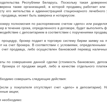
нодательства Республики Беларусь. Поскольку такая доверен
верена также организацией, в которой продавец работает или
ту его жительства и администрацией стационарного лечебного 
 продавца, может быть заверена и нотариусом.
брокеру полномочия по распоряжению счетом «депо» или разделом
кер в течение срока, определенного в договоре, будет выполнять 
аимодействие с депозитарием в соответствии с поручениями продавц
процедур, брокер подает в торговую систему биржи заявку на п
ят на счет брокера. В соответствии с условиями, определенными 
й счет продавца, либо осуществлен банковский перевод наличных
аты по совершению данной сделки (стоимость банковских, депоз
т брокера от продажи акций, либо в качестве отдельного платеж
бходимо совершить следующие действия:
(если у покупателя отсутствует счет «депо» в депозитарии). 
енные акции;
м необходимо: