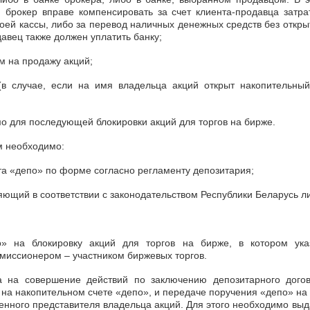
, брокер вправе компенсировать за счет клиента-продавца затра
воей кассы, либо за перевод наличных денежных средств без откры
давец также должен уплатить банку;
м на продажу акций;
(в случае, если на имя владельца акций открыт накопительны
о для последующей блокировки акций для торгов на бирже.
м необходимо:
та «депо» по форме согласно регламенту депозитария;
ряющий в соответствии с законодательством Республики Беларусь л
» на блокировку акций для торгов на бирже, в котором ука
миссионером – участником биржевых торгов.
 на совершение действий по заключению депозитарного догов
а накопительном счете «депо», и передаче поручения «депо» на б
нного представителя владельца акций. Для этого необходимо вы