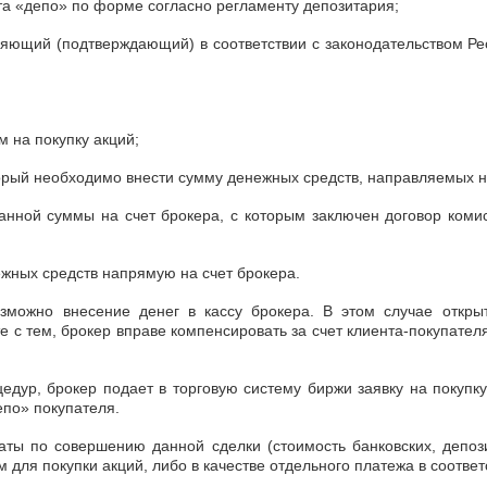
та «депо» по форме согласно регламенту депозитария;
еряющий (подтверждающий) в соответствии с законодательством Ре
м на покупку акций;
оторый необходимо внести сумму денежных средств, направляемых 
анной суммы на счет брокера, с которым заключен договор комис
жных средств напрямую на счет брокера.
озможно внесение денег в кассу брокера. В этом случае откры
е с тем, брокер вправе компенсировать за счет клиента-покупател
ур, брокер подает в торговую систему биржи заявку на покупку
епо» покупателя.
аты по совершению данной сделки (стоимость банковских, депоз
 для покупки акций, либо в качестве отдельного платежа в соответ