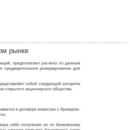
ом рынке
 акций, предполагают расчеты по данным
ся предварительное резервирование для
представляет собой следующий алгоритм
ии открытого акционерного общества.
зывается в договоре комиссии с брокером.
но.
кера либо получение их по банковскому
их случаях открытие банковского счета