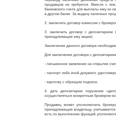
продавцом не требуется. Вместе с тем
банковского счета для выплаты ему из с
в другом банке. За выдачу наличных про
2. заключить договор комиссии с брокеро
3. заключить договор с депозитарием 
принадлежащие ему акции).
Заключение данного договора необходим
Для заключения договора с депозитарие
- письменное заявление на открытие сче
- паспорт либо иной документ, удостове
- карточку с образцом подписи.
4. дать депозитарию поручение «депо
осуществляться конкретным брокером-ко
Продавец может уполномочить брокера
принадлежащие владельцу, учитываются н
есть по выполнению функций уполномоче