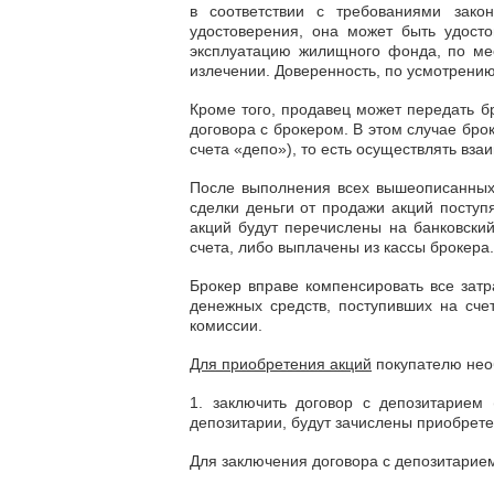
в соответствии с требованиями зако
удостоверения, она может быть удосто
эксплуатацию жилищного фонда, по мес
излечении. Доверенность, по усмотрению
Кроме того, продавец может передать 
договора с брокером. В этом случае бро
счета «депо»), то есть осуществлять вз
После выполнения всех вышеописанных 
сделки деньги от продажи акций поступ
акций будут перечислены на банковски
счета, либо выплачены из кассы брокера.
Брокер вправе компенсировать все затр
денежных средств, поступивших на сче
комиссии.
Для приобретения акций
покупателю нео
1. заключить договор с депозитарием 
депозитарии, будут зачислены приобрет
Для заключения договора с депозитарие