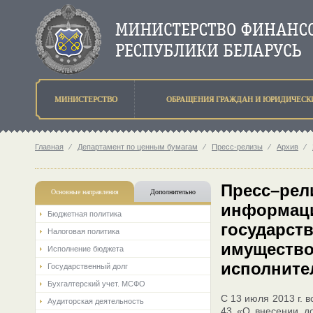
МИНИСТЕРСТВО
ОБРАЩЕНИЯ ГРАЖДАН И ЮРИДИЧЕСК
Главная
⁄
Департамент по ценным бумагам
⁄
Пресс-релизы
⁄
Архив
⁄
Пресс–рел
Основные направления
Дополнительно
информаци
Бюджетная политика
государст
Налоговая политика
имущество
Исполнение бюджета
исполните
Государственный долг
Бухгалтерский учет. МСФО
С 13 июля 2013 г. 
Аудиторская деятельность
43 «О внесении до