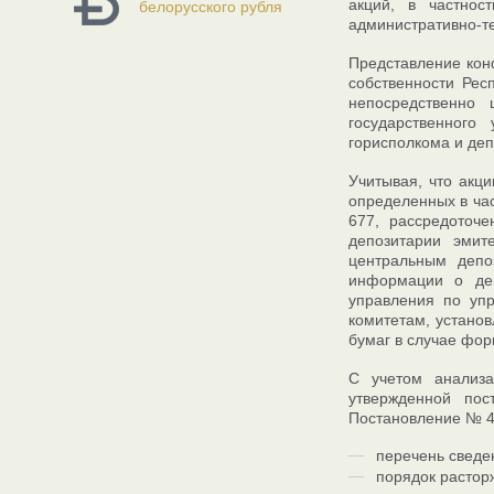
акций, в частнос
белорусского рубля
административно-т
Представление кон
собственности Рес
непосредственно 
государственного
горисполкома и деп
Учитывая, что акц
определенных в час
677, рассредоточе
депозитарии эмит
центральным депо
информации о деп
управления по уп
комитетам, устано
бумаг в случае фор
С учетом анализа
утвержденной по
Постановление № 4
перечень сведе
порядок растор