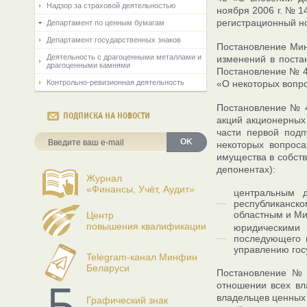
Надзор за страховой деятельностью
ноября 2006 г. № 1
регистрационный но
Департамент по ценным бумагам
Департамент государственных знаков
Постановление Мин
Деятельность с драгоценными металлами и
изменений в поста
драгоценными камнями
Постановление № 43
Контрольно-ревизионная деятельность
«О некоторых вопро
Постановление № 4
ПОДПИСКА НА НОВОСТИ
акций акционерных 
части первой подп
OK
некоторых вопрос
имущества в собст
депонентах):
Журнал
«Финансы, Учёт, Аудит»
центральным д
республиканск
областным и Ми
Центр
повышения квалификации
юридическими
последующего 
управлению гос
Telegram-канал Минфин
Беларуси
Постановление № 
отношении всех вл
владельцев ценных 
Графический знак