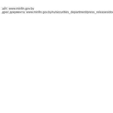
Сайт: www.minfin.gov.by
Адрес документа: www.minfin.gov.by/ru/securities_department/press_releases/d