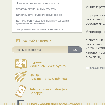
Надзор за страховой деятельностью
Министерств
Департамент по ценным бумагам
о продлени
Департамент государственных знаков
деятельност
Деятельность с драгоценными металлами и
реестре лиц
драгоценными камнями
Контрольно-ревизионная деятельность
Министерств
о внесении
ПОДПИСКА НА НОВОСТИ
деятельнос
«АСБ БРОКЕР
OK
изменением
БРОКЕР»).
Журнал
«Финансы, Учёт, Аудит»
версия для 
Центр
повышения квалификации
Telegram-канал Минфин
Беларуси
Графический знак белорусского