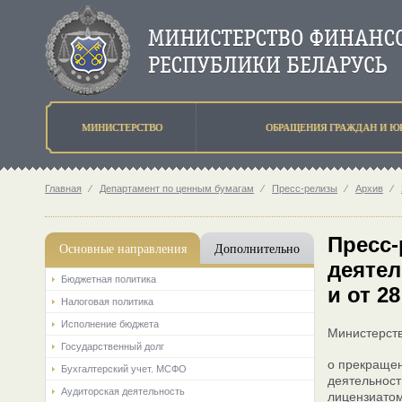
МИНИСТЕРСТВО
ОБРАЩЕНИЯ ГРАЖДАН И Ю
Главная
⁄
Департамент по ценным бумагам
⁄
Пресс-релизы
⁄
Архив
⁄
Пресс-
Основные направления
Дополнительно
деятел
Бюджетная политика
и от 28
Налоговая политика
Исполнение бюджета
Министерств
Государственный долг
о прекращен
Бухгалтерский учет. МСФО
деятельнос
Аудиторская деятельность
лицензиатом