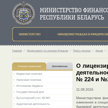
МИНИСТЕРСТВО
ОБРАЩЕНИЯ ГРАЖДАН И ЮРИДИЧЕСК
Главная
⁄
Департамент по ценным бумагам
⁄
Пресс-релизы
⁄
Архив
⁄
О лицензи
Основные направления
Дополнительно
деятельнос
Бюджетная политика
№ 224 и №
Налоговая политика
Исполнение бюджета
11.08.2016
Государственный долг
Министерством фин
Бухгалтерский учет. МСФО
изменения в специ
Аудиторская деятельность
биржевой деятельн