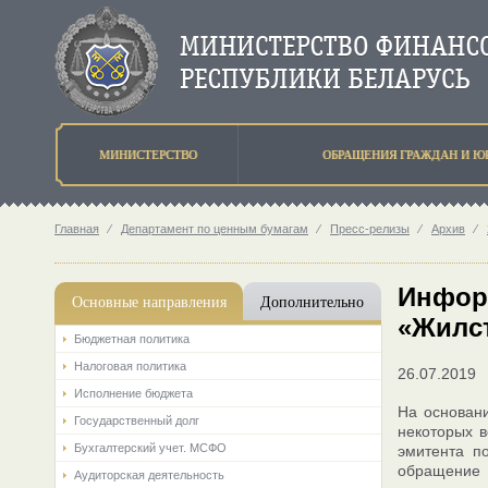
МИНИСТЕРСТВО
ОБРАЩЕНИЯ ГРАЖДАН И Ю
Главная
⁄
Департамент по ценным бумагам
⁄
Пресс-релизы
⁄
Архив
⁄
Инфор
Основные направления
Дополнительно
«Жилс
Бюджетная политика
Налоговая политика
26.07.2019
Исполнение бюджета
На основани
Государственный долг
некоторых в
Бухгалтерский учет. МСФО
эмитента п
обращение 
Аудиторская деятельность