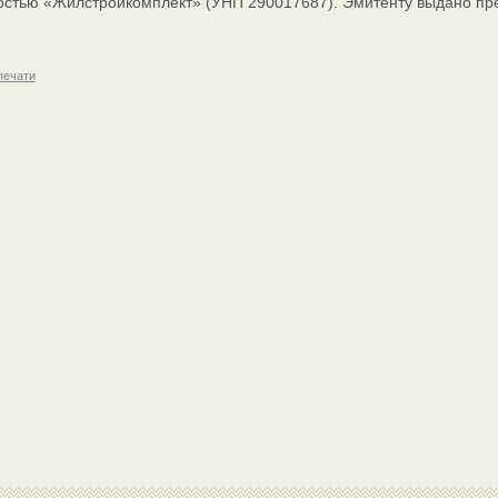
остью «Жилстройкомплект» (УНП 290017687). Эмитенту выдано пре
печати