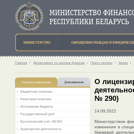
МИНИСТЕРСТВО
ОБРАЩЕНИЯ ГРАЖДАН И ЮРИДИЧЕСК
Главная
⁄
Департамент по ценным бумагам
⁄
Пресс-релизы
⁄
Архив
⁄
О лицензи
Основные направления
Дополнительно
деятельнос
Бюджетная политика
№ 290)
Налоговая политика
Исполнение бюджета
14.09.2022
Государственный долг
Министерством фина
Бухгалтерский учет. МСФО
изменения в специ
Аудиторская деятельность
биржевой деятельн