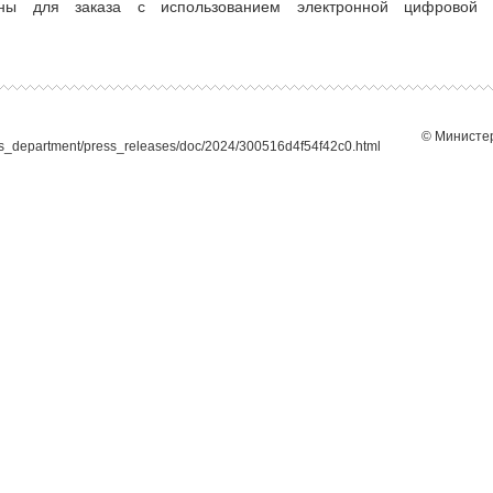
ны для заказа с использованием электронной цифровой п
© Министер
ies_department/press_releases/doc/2024/300516d4f54f42c0.html