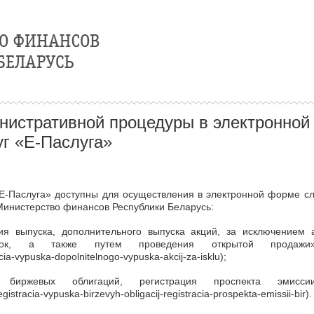
нистративной процедуры в электронной
уг «Е-Паслуга»
«Е-Паслуга» доступны для осуществления в электронной форме 
Министерство финансов Республики Беларусь:
ация выпуска, дополнительного выпуска акций, за исключением
писок, а также путем проведения открытой продаж
ia-vypuska-dopolnitelnogo-vypuska-akcij-za-isklu
);
ка биржевых облигаций, регистрация проспекта эмис
stracia-vypuska-birzevyh-obligacij-registracia-prospekta-emissii-bir
).