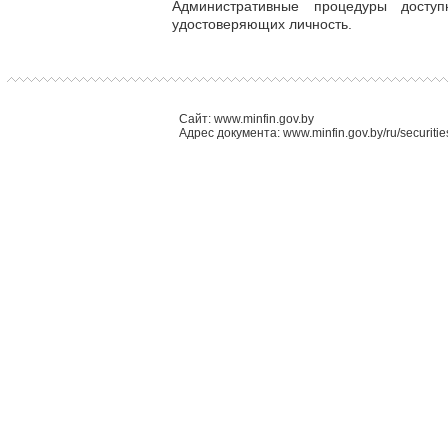
Административные процедуры доступ
удостоверяющих личность.
Сайт: www.minfin.gov.by
Адрес документа: www.minfin.gov.by/ru/securit