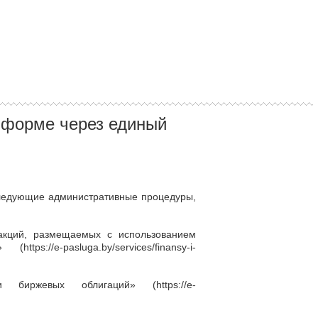
 форме через единый
следующие административные процедуры,
 акций, размещаемых с использованием
и» (
https://e-pasluga.by/services/finansy-i-
сии биржевых облигаций» (
https://e-