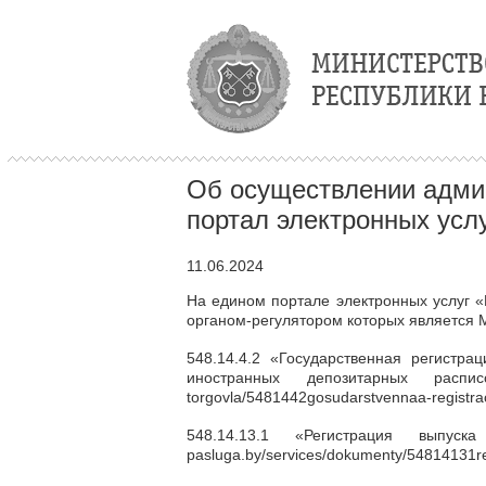
Об осуществлении адми
портал электронных усл
11.06.2024
На едином портале электронных услуг 
органом-регулятором которых является 
548.14.4.2 «Государственная регистр
иностранных депозитарных рас
torgovla/5481442gosudarstvennaa-registrac
548.14.13.1 «Регистрация выпус
pasluga.by/services/dokumenty/54814131regi