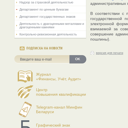
Надзор за страховой деятельностью
административных 
Департамент по ценным бумагам
В соответствии с 
Департамент государственных знаков
государственной 
электронной форме
Деятельность с драгоценными металлами и
драгоценными камнями
взимаемой за сов
совершение админи
Контрольно-ревизионная деятельность
пошлины).
ПОДПИСКА НА НОВОСТИ
версия для печати
OK
Журнал
«Финансы, Учёт, Аудит»
Центр
повышения квалификации
Telegram-канал Минфин
Беларуси
Графический знак