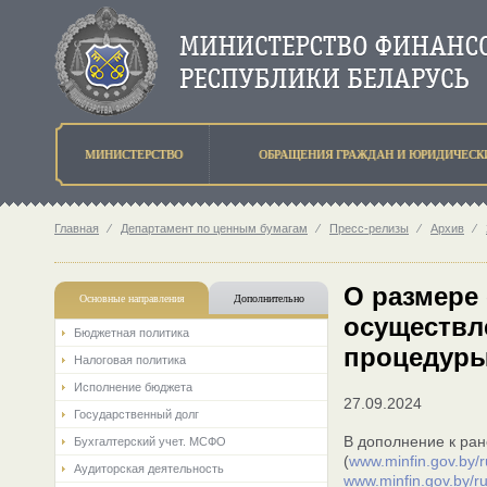
МИНИСТЕРСТВО
ОБРАЩЕНИЯ ГРАЖДАН И ЮРИДИЧЕСК
Главная
⁄
Департамент по ценным бумагам
⁄
Пресс-релизы
⁄
Архив
⁄
О размере
Основные направления
Дополнительно
осуществл
Бюджетная политика
процедур
Налоговая политика
Исполнение бюджета
27.09.2024
Государственный долг
В дополнение к ра
Бухгалтерский учет. МСФО
(
www.minfin.gov.by/
Аудиторская деятельность
www.minfin.gov.by/r