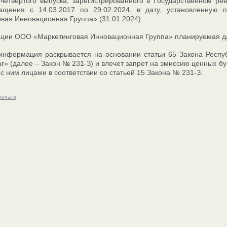
четвертого выпуска, зарегистрированного в Государственном р
ащения с 14.03.2017 по 29.02.2024, в дату, установленную 
вая Инновационная Группа» (31.01.2024).
ии ООО «Маркетинговая Инновационная Группа» планируемая дат
информация раскрывается на основании статьи 65 Закона Респу
г» (далее – Закон № 231-З) и влечет запрет на эмиссию ценных 
с ним лицами в соответствии со статьей 15 Закона № 231-З.
печати