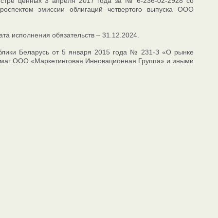
еестре ценных 3 апреля 2017 года за № 6-236-02-2928 со
проспектом эмиссии облигаций четвертого выпуска ООО
а исполнения обязательств – 31.12.2024.
блики Беларусь от 5 января 2015 года № 231-З «О рынке
бумаг ООО «Маркетинговая Инновационная Группа» и иными