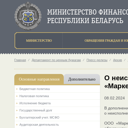
МИНИСТЕРСТВО
ОБРАЩЕНИЯ ГРАЖДАН И Ю
Главная
⁄
Департамент по ценным бумагам
⁄
Пресс-релизы
⁄
Архив
⁄
О неи
Основные направления
Дополнительно
«Марке
Бюджетная политика
Налоговая политика
08.02.2024
Исполнение бюджета
В дополнен
Государственный долг
о неисполне
Бухгалтерский учет. МСФО
ООО «Марке
Аудиторская деятельность