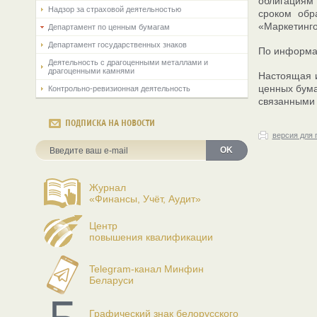
облигациям 
Надзор за страховой деятельностью
сроком обр
«Маркетинго
Департамент по ценным бумагам
Департамент государственных знаков
По информац
Деятельность с драгоценными металлами и
драгоценными камнями
Настоящая 
ценных бума
Контрольно-ревизионная деятельность
связанными 
ПОДПИСКА НА НОВОСТИ
версия для 
OK
Журнал
«Финансы, Учёт, Аудит»
Центр
повышения квалификации
Telegram-канал Минфин
Беларуси
Графический знак белорусского