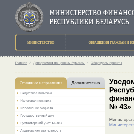
МИНИСТЕРСТВО
ОБРАЩЕНИЯ ГРАЖДАН И Ю
Главная
⁄
Департамент по ценным бумагам
⁄
Обсуждаем проекты
Уведом
Основные направления
Дополнительно
Респуб
Бюджетная политика
финанс
Налоговая политика
№ 43»
Исполнение бюджета
Государственный долг
Министерст
Бухгалтерский учет. МСФО
Министерств
Аудиторская деятельность