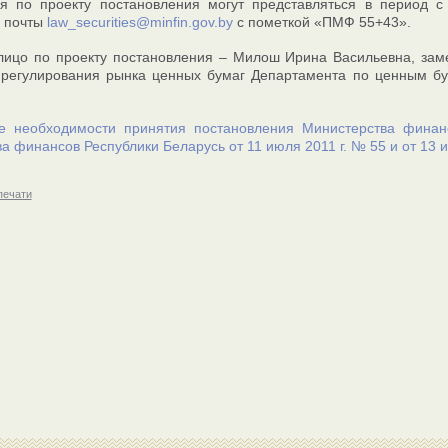
я по проекту постановления могут представляться в период с
й почты
law_securities@minfin.gov.by
с пометкой «ПМФ 55+43».
лицо по проекту постановления – Милош Ирина Васильевна, зам
 регулирования рынка ценных бумаг Департамента по ценным бу
е необходимости принятия постановления Министерства финан
а финансов Республики Беларусь от 11 июля 2011 г. № 55 и от 13 
печати