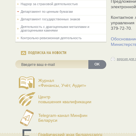
Предложени
Надзор за страховой деятельностью
электронно
Департамент по ценным бумагам
Контактное 
Департамент государственных знаков
управления
Деятельность с драгоценными металлами и
379-72-70.
драгоценными камнями
Контрольно-ревизионная деятельность
Обосновани
Министерств
ПОДПИСКА НА НОВОСТИ
версия для 
OK
Журнал
«Финансы, Учёт, Аудит»
Центр
повышения квалификации
Telegram-канал Минфин
Беларуси
Графический знак белорусского