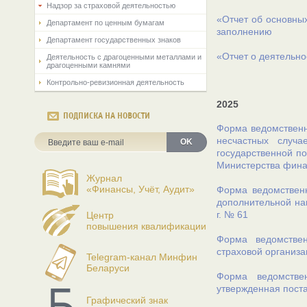
Надзор за страховой деятельностью
«Отчет об основных
Департамент по ценным бумагам
заполнению
Департамент государственных знаков
«Отчет о деятельно
Деятельность с драгоценными металлами и
драгоценными камнями
Контрольно-ревизионная деятельность
2025
ПОДПИСКА НА НОВОСТИ
Форма ведомственн
несчастных случ
OK
государственной по
Министерства финан
Журнал
«Финансы, Учёт, Аудит»
Форма ведомственн
дополнительной на
г. № 61
Центр
повышения квалификации
Форма ведомствен
страховой организа
Telegram-канал Минфин
Беларуси
Форма ведомстве
утвержденная поста
Графический знак