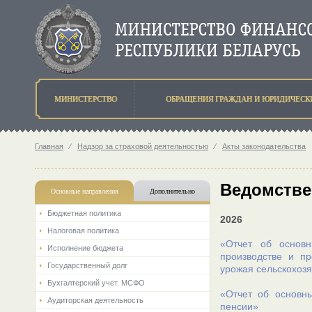
МИНИСТЕРСТВО
ОБРАЩЕНИЯ ГРАЖДАН И ЮРИДИЧЕСК
Главная
⁄
Надзор за страховой деятельностью
⁄
Акты законодательства
Ведомстве
Основные направления
Дополнительно
Бюджетная политика
2026
Налоговая политика
«Отчет об основн
Исполнение бюджета
производстве и п
Государственный долг
урожая сельскохозя
Бухгалтерский учет. МСФО
«Отчет об основны
Аудиторская деятельность
пенсии»