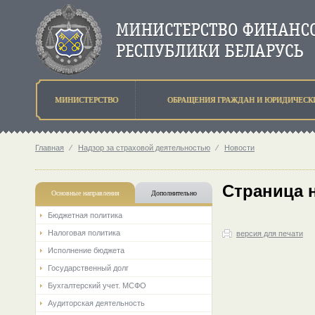
МИНИСТЕРСТВО
ОБРАЩЕНИЯ ГРАЖДАН И ЮРИДИЧЕСК
Главная
⁄
Надзор за страховой деятельностью
⁄
Новости
Страница 
Основные направления
Дополнительно
Бюджетная политика
Налоговая политика
версия для печати
Исполнение бюджета
Государственный долг
Бухгалтерский учет. МСФО
Аудиторская деятельность