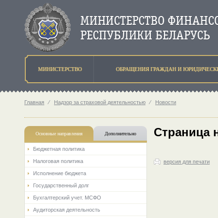
МИНИСТЕРСТВО
ОБРАЩЕНИЯ ГРАЖДАН И ЮРИДИЧЕСК
Главная
⁄
Надзор за страховой деятельностью
⁄
Новости
Страница 
Основные направления
Дополнительно
Бюджетная политика
Налоговая политика
версия для печати
Исполнение бюджета
Государственный долг
Бухгалтерский учет. МСФО
Аудиторская деятельность