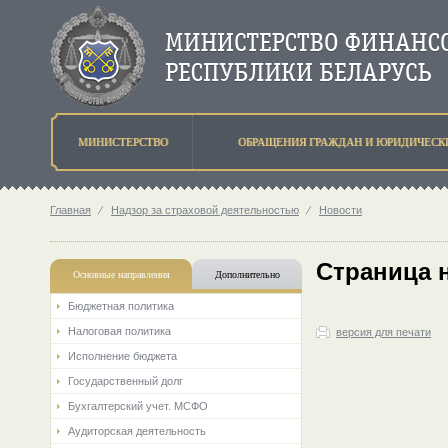
МИНИСТЕРСТВО
ОБРАЩЕНИЯ ГРАЖДАН И ЮРИДИЧЕСК
Главная
⁄
Надзор за страховой деятельностью
⁄
Новости
Страница 
Основные направления
Дополнительно
Бюджетная политика
Налоговая политика
версия для печати
Исполнение бюджета
Государственный долг
Бухгалтерский учет. МСФО
Аудиторская деятельность