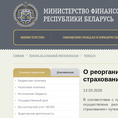
МИНИСТЕРСТВО
ОБРАЩЕНИЯ ГРАЖДАН И ЮРИДИЧЕСК
Главная
⁄
Надзор за страховой деятельностью
⁄
Новости
О реорган
Основные направления
Дополнительно
страхован
Бюджетная политика
Налоговая политика
13.03.2026
Исполнение бюджета
В соответствии с 
Государственный долг
осуществлена рео
Бухгалтерский учет. МСФО
страхования» путем
Аудиторская деятельность