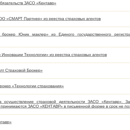
обязательств ЗАСО «Кентавр»
О «СМАРТ Партнер» из реестра страховых агентов
брокер Юник маклер» из Единого государственного регистр
Инновации Технологии» из реестра страховых агентов
лт Страховой Брокер»
рокер «Технологии страхования»
 осуществление страховой деятельности ЗАСО «Кентавр». Зая
 принимаются ЗАСО «КЕНТАВР» в письменной форме в срок не поз
нтавр»