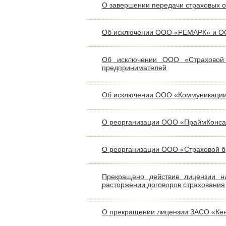
О завершении передачи страховых 
Об исключении ООО «РЕМАРК» и ОО
Об исключении ООО «Страховой 
предпринимателей
Об исключении ООО «Коммуникации 
О реорганизации ООО «ПраймКонса
О реорганизации ООО «Страховой б
Прекращено действие лицензии на
расторжении договоров страхования
О прекращении лицензии ЗАСО «Ке