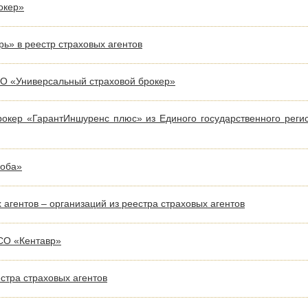
окер»
» в реестр страховых агентов
О «Универсальный страховой брокер»
кер «ГарантИншуренс плюс» из Единого государственного реги
соба»
агентов – организаций из реестра страховых агентов
СО «Кентавр»
тра страховых агентов