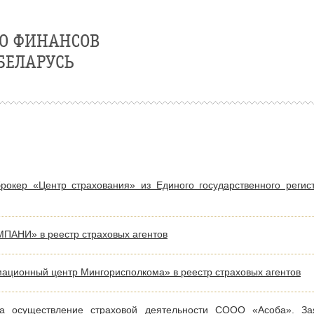
окер «Центр страхования» из Единого государственного регис
АНИ» в реестр страховых агентов
ационный центр Мингорисполкома» в реестр страховых агентов
а осуществление страховой деятельности СООО «Асоба». Зая