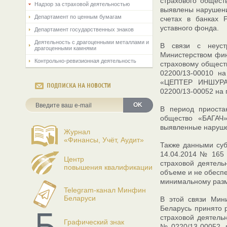
страхового общес
Надзор за страховой деятельностью
выявлены нарушени
Департамент по ценным бумагам
счетах в банках 
уставного фонда.
Департамент государственных знаков
Деятельность с драгоценными металлами и
В связи с неуст
драгоценными камнями
Министерством фин
Контрольно-ревизионная деятельность
страховому общест
02200/13-00010 н
«ЦЕПТЕР ИНШУРАН
ПОДПИСКА НА НОВОСТИ
02200/13-00052 на 
OK
В период приоста
общество «БАГАЧ
выявленные наруше
Журнал
«Финансы, Учёт, Аудит»
Также данными суб
14.04.2014 № 165 
Центр
страховой деятель
повышения квалификации
объеме и не обеспе
минимальному разм
Telegram-канал Минфин
Беларуси
В этой связи Мини
Беларусь принято
страховой деятель
Графический знак
№ 0220/13-00052,