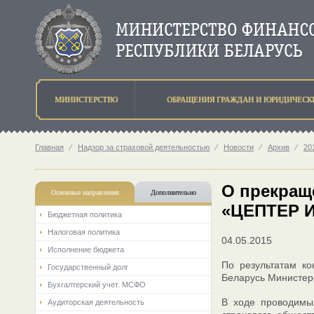
МИНИСТЕРСТВО
ОБРАЩЕНИЯ ГРАЖДАН И ЮРИДИЧЕСК
Главная
⁄
Надзор за страховой деятельностью
⁄
Новости
⁄
Архив
⁄
201
О прекращ
Основные направления
Дополнительно
«ЦЕПТЕР 
Бюджетная политика
Налоговая политика
04.05.2015
Исполнение бюджета
По результатам ко
Государственный долг
Беларусь Министер
Бухгалтерский учет. МСФО
В ходе проводимы
Аудиторская деятельность