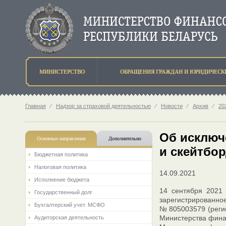
МИНИСТЕРСТВО
ОБРАЩЕНИЯ ГРАЖДАН И ЮРИДИЧЕСК
Главная
⁄
Надзор за страховой деятельностью
⁄
Новости
⁄
Архив
⁄
202
Об исключ
Основные направления
Дополнительно
и скейтбор
Бюджетная политика
Налоговая политика
14.09.2021
Исполнение бюджета
14 сентября 2021 
Государственный долг
зарегистрированно
Бухгалтерский учет. МСФО
№ 805003579 (регис
Министерства финан
Аудиторская деятельность