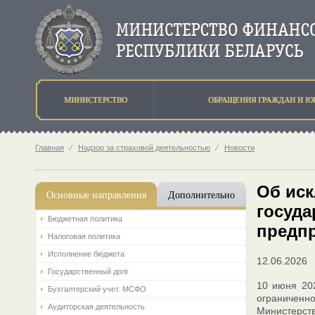
МИНИСТЕРСТВО
ОБРАЩЕНИЯ ГРАЖДАН И Ю
Главная
⁄
Надзор за страховой деятельностью
⁄
Новости
Об иск
Основные направления
Дополнительно
госуда
Бюджетная политика
предп
Налоговая политика
Исполнение бюджета
12.06.2026
Государственный долг
10 июня 202
Бухгалтерский учет. МСФО
ограниченн
Аудиторская деятельность
Министерств