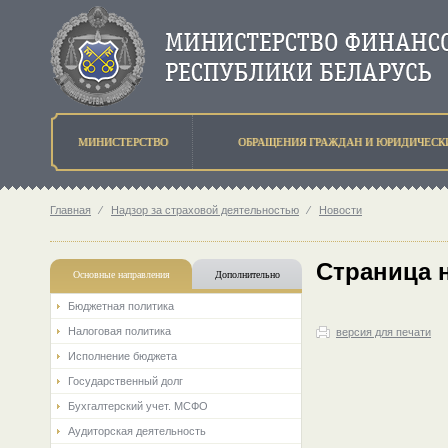
МИНИСТЕРСТВО
ОБРАЩЕНИЯ ГРАЖДАН И ЮРИДИЧЕСК
Главная
⁄
Надзор за страховой деятельностью
⁄
Новости
Страница 
Основные направления
Дополнительно
Бюджетная политика
Налоговая политика
версия для печати
Исполнение бюджета
Государственный долг
Бухгалтерский учет. МСФО
Аудиторская деятельность